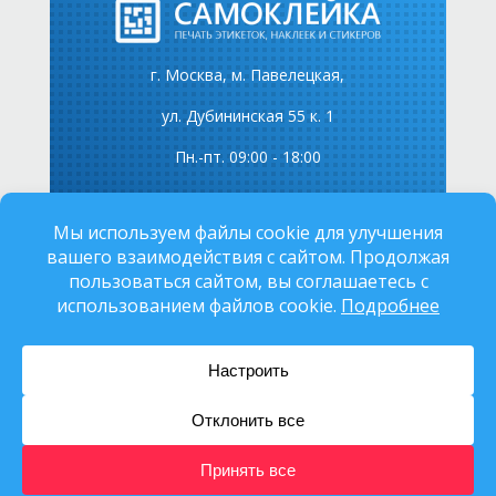
г. Москва, м. Павелецкая,
ул. Дубининская 55 к. 1
Пн.-пт. 09:00 - 18:00
Тел.: +7 (495) 150-70-21
Email: sales@samokleika.ru
Юридические документы