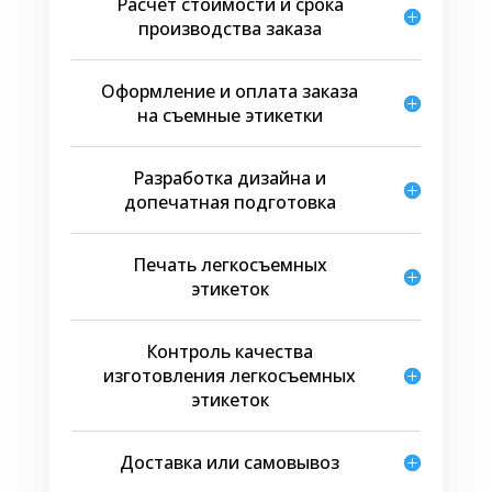
Расчет стоимости и срока
выполняют информационную функцию –
производства заказа
сообщают покупателю нужную информацию
о продукте, например, что его можно
Оформление и оплата заказа
приобрести по акции или поучаствовать в
на съемные этикетки
розыгрыше, расширяют рекламные
возможности производителя.
Разработка дизайна и
Эти наклейки, как и этикетки для фиксации,
допечатная подготовка
разнообразны по форме – от простых
геометрических (прямоугольник, круг, овал),
до сложных фигурных. Имеют яркий,
Печать легкосъемных
привлекающий внимание дизайн с
этикеток
логотипом компании. Снять или переклеить
этикетки промо на другое место тоже легко.
Контроль качества
изготовления легкосъемных
этикеток
Доставка или самовывоз