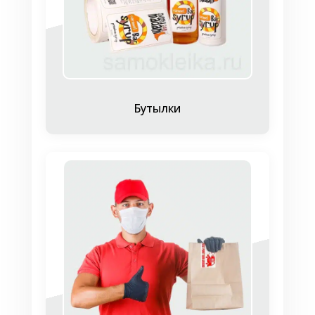
когда нужны временные ценники для
акций, ярмарок или распродаж;
когда предъявляются высокие требования
к чистоте поверхности товара, и после
снятия наклейки на нем не должно
оставаться липких следов: например, на
Бутылки
одежде или книге;
если наклейка должна находиться на
поверхности товара до его покупки, но
потом легко и бесследно удаляться.
Например, с экрана монитора, со стекла,
зеркала или мебели;
Во всех перечисленных случаях
легкосъемные этикетки с отделимым клеем
вне конкуренции.
Как изготовить