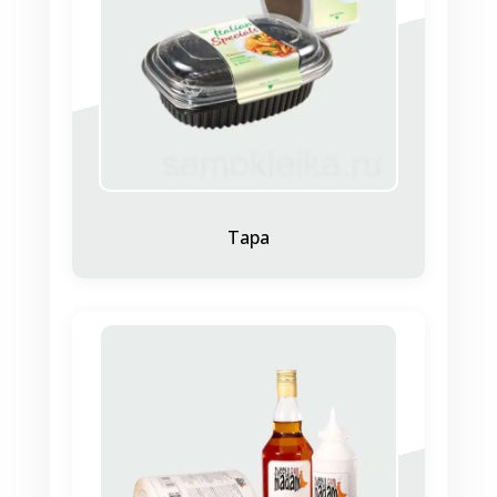
Такая востребованность объясняется их
уникальными свойствами, приемлемой
ценой и легкостью применения.
Важным преимуществом является и то, что
допустимо их использование на любых
ровных поверхностях — стеклянных,
пластиковых, металлических. При этом не
портят внешний вид продукта и не
Тара
оказывают на него вредного воздействия.
Для чего нужны
съемные этикетки
Заказать этикетки со съемным клеем
целесообразно в случаях:
если требуется ежедневная маркировка
продукции на складах или в
производственных цехах;