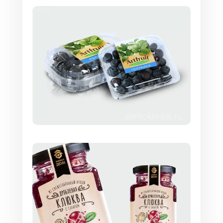
Этикетки со съемным клеевым слоем имеют
разное назначение, зависимости от этого
различают:
Съемные этикетки для временной
маркировки и идентификации
продукции
Они бывают трех видов:
Этикетки-пустышки
Это наклейки с без печати. На них с
помощью термотрансферного принтера
наносится информация о товаре —
штрихкод, название, логотип
производителя, цена и др. Клеятся на все
виды продукции — от продовольственных
до бытовой химии.
Этикетки с препринтом
Наклейки с уже нанесенной на них
предварительной информацией. Это может