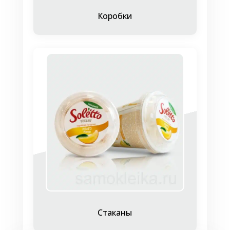
Коробки
вид наклейки;
ее размер;
форму и материал;
какое количество следует напечатать.
Предоставляет:
текстовый материал для печати;
дизайн-макет (или заказывает разработку
макета).
Типография выполняет необходимые
расчеты и высылает заказчику счет на
оплату с указанием своих банковских
реквизитов.
После оплаты счета, заказ поступает в
Стаканы
производство.