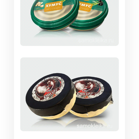
перечисленных видов является бумага или
пленка со съемным клеем COAT REMOVE.
Важно!
Съемные этикетки должны
сохранять читаемость и
презентабельный внешний вид в течение
всего срока хранения товара. Поэтому
выбирать материал для них нужно с
учетом условий хранения и характера
использования.
Например, для временных
стикеров на период акции или при
переоценке товара подойдет
полуглянцевая бумага, а там, где
предполагается многоразовое
использование, лучше взять пленку.
Классификация
съемных этикеток