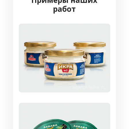
металлизированными. Допускается их
работ
отделка золотой или серебряной фольгой;
изображение и текст наносятся на них
способом
цифровой рулонной печати
,
флексопечати
или
термотрансферной
печати с применением красящей ленты
(риббона);
применяются для маркировки продукции
текстильного, швейного производства и в
розничной торговле готовыми изделиями.
Термоэтикетки
Производятся из термобумаги, покрытой
защитным слоем. Изображение и текст
получаются хорошего качества, но
подвержены истиранию.
Материалом для изготовления всех