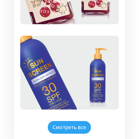
быть логотип производителя или
стандартные надписи «Акция», «Скидки» и
т.п. Дополнительная информация –
наименование товара, состав, штрихкод, вес
– печатают на них также с помощью
термотрансферного принтера.
Этикетки с печатью
Это традиционный вид этикеток,
изготовленный в типографии на заказ по
дизайн-макету клиента. В дальнейшем на
них ничего не печатают и они полностью
готовы к использованию.
Многослойные этикетки
Наклейки, сделанные по типу «бутерброда».
Могут быть в виде небольшой этикетки-
буклета или книжки с верхним
легкосъемным клеем и нижним –
Смотреть все
постоянным. На каждом слое размещается