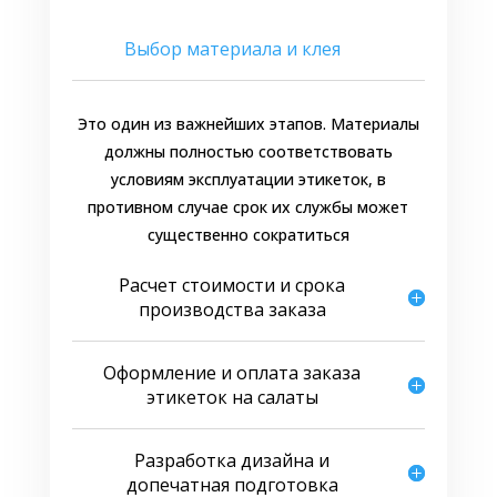
Разнообразие материалов,
форм и цвета
Выбор материала и клея
В зависимости от условий хранения и
упаковки, этикетки для салатов
изготавливают из разных видов материала:
Это один из важнейших этапов. Материалы
должны полностью соответствовать
Из бумаги
. Бюджетный вариант. Под заказ
условиям эксплуатации этикеток, в
предлагаются разные типы бумаги:
противном случае срок их службы может
мелованная белая в трех вариантах —
существенно сократиться
глянцевая, полуглянцевая, матовая. И
металлизированная.
Расчет стоимости и срока
Из пленки
. Прочные, устойчивые к влаге,
производства заказа
жиру, температурным перепадам
полипропиленовые наклейки на
Оформление и оплата заказа
контейнеры. Бывают прозрачными, белыми
этикеток на салаты
и металлизированными.
Разработка дизайна и
Одно из требований, которые
допечатная подготовка
предъявляются к материалу изготовления