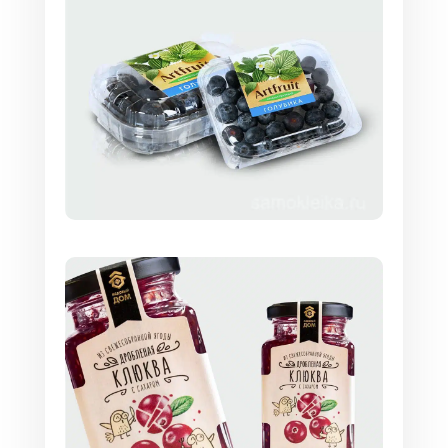
стоимость, сообщите менеджеру параметры
заказа. Опишите требуемые размеры, тираж,
приложите файл макета. Оставить заявку
можно на сайте или позвони по телефону.
Менеджер проконсультирует по выбору
материала, клеевого слоя, оптимальной
технологии печати наклеек и произведет
расчет цены.
После согласования всех нюансов вы
получите счет на оплату и заказ отправится
в производство.