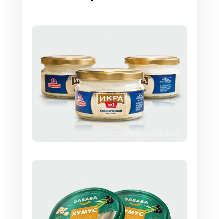
этикеток на салаты
В нашей типографии можно заказать
наклейки с разными видами дополнительной
обработки:
Горячее тиснение. Изображение или текст
переносятся на наклейку нагретыми
штампами. Возможно использование
серебряной или золотой фольги для
создания сложных узоров.
Холодное тиснение. Дешевая методика
постпечатной отделки. Позволяет
оперативно изменить дизайн этикетки для
салатов. При помощи УФ-
полимеризующего клея на основание
наносится фольга.
Конгревное тиснение. Методика,
позволяющая создавать выпуклое или