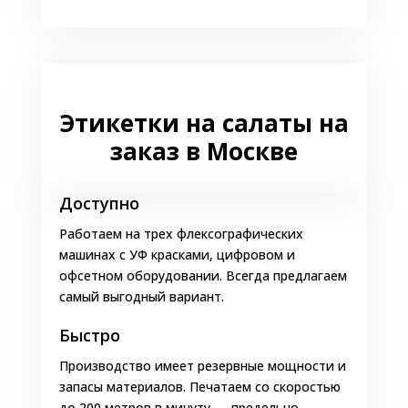
соответствии с ТР ТС 022/2011.
Самоклеящиеся этикетки для салатов
должны содержать следующие данные:
Наименование товара. Оно должно
достоверно характеризовать продукт,
Этикетки на салаты на
чтобы клиент понимал, что покупает.
заказ в Москве
Например: салат по-корейски, оливье,
винегрет, овощной, мясной, с ветчиной.
Доступно
Ингредиентный состав. Компоненты
указываются в порядке убывания массовой
Работаем на трех флексографических
доли.
машинах с УФ красками, цифровом и
офсетном оборудовании. Всегда предлагаем
Масса продукта.
самый выгодный вариант.
Дата производства, срок и условия
хранения (в том числе, после вскрытия
Быстро
тары).
Производство имеет резервные мощности и
Название и юридический адрес
запасы материалов. Печатаем со скоростью
изготовителя и поставщика.
до 200 метров в минуту — предельно