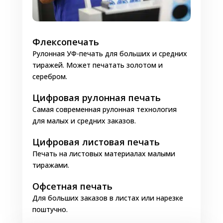
Помогает ненавязчиво
продемонстрировать лучшие стороны
бренда, увеличить связь с покупателями;
Флексопечать
Креативные слоганы, шутливые
Рулонная УФ-печать для больших и средних
высказывания, полезные сообщения
тиражей. Может печатать золотом и
вызывают интерес и поднимают
серебром.
настроение.
Цифровая рулонная печать
Уже после выполнения заказа на доставку,
Самая современная рулонная технология
стоит лишний раз напомнить о способах
для малых и средних заказов.
связи с рестораном и часах работы. Это
актуально, даже если покупателю уже
Цифровая листовая печать
доставили заказанное блюдо. Возрастают
Печать на листовых материалах малыми
шансы на то, что этот заказчик из нового
тиражами.
станет постоянным.
Офсетная печать
Не все знают, что не обязательно покупать
Для больших заказов в листах или нарезке
брендированную тару для кулинарии на
поштучно.
вынос. Гораздо выгоднее заказать этикетки