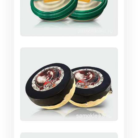
вдавленное изображение.
Ламинация. Наклейки из бумаги
покрываются тончайшим слоем защитной
пленки.
Лакирование. Покрытие материала тонким
слоем матового или глянцевого лака.
Используется для придания
декоративности, может быть сплошным
или выборочным.
Цена печати наклеек
Стоимость производства самоклеящихся
этикеток в типографии рассчитывается
индивидуально, зависит от объема партии,
размера, применяемой технологии печати.
При увеличении тиража цена этикетки для
салатов снижается.
Чтобы заказать наклейки и узнать точную