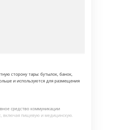
тную сторону тары: бутылок, банок,
больше и используются для размещения
овное средство коммуникации
х, включая пищевую и медицинскую.
, в отличие от фронтальной этикетки