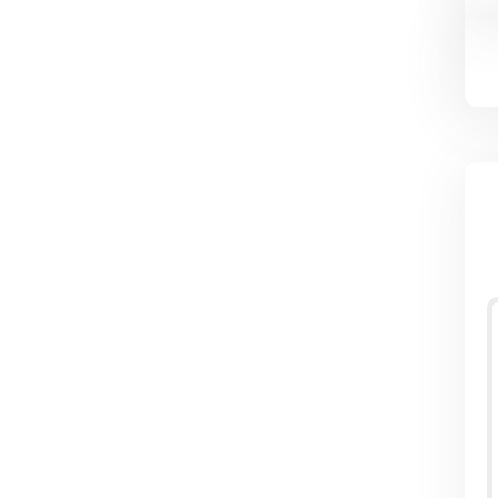
о
П
в
в
Т
б
п
Н
а
ч
Ц