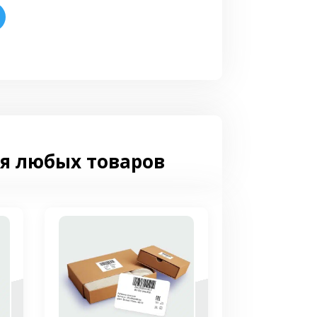
 о товаре, насколько позволяет ее
лжны соответствовать требованиям
ля любых товаров
ок