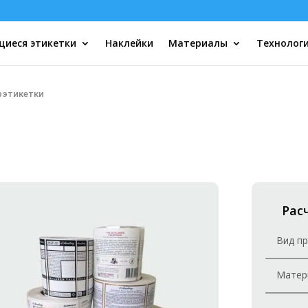
иеся этикетки
Наклейки
Материалы
Технолог
рэтикетки
Рас