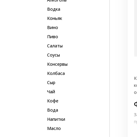
Водка
Коньяк
Вино
Пиво
Салаты
Соусы
Консервы
Колбаса
К
Сыр
к
Чай
о
Кофе
Вода
З
Напитки
п
Масло
К