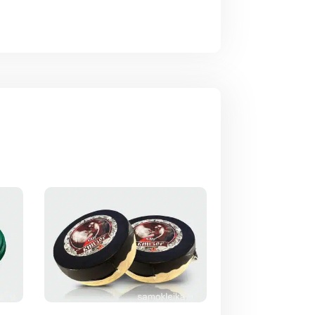
тую или золотистую поверхность и
е в лаге и химикатам. Могут быть
рпрозрачными.
различных технологий:
и пленки маленьким тиражом в рулонах
но напечатать черно-белые или цветные
х или с поштучной нарезкой.
й с высокой производительностью и
катором. При ручной наклейке этикеток
я небольших партий. А автоматический
еспечивает высокую скорость