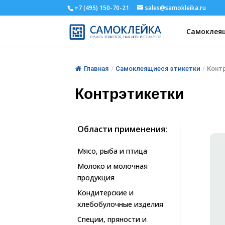
+7 (495) 150-70-21
sales@samokleika.ru
Самоклеящ
Главная
/
Самоклеящиеся этикетки
/
Конт
Контрэтикетки
Области применения:
Мясо, рыба и птица
Молоко и молочная
продукция
Кондитерские и
хлебобулочные изделия
Специи, пряности и