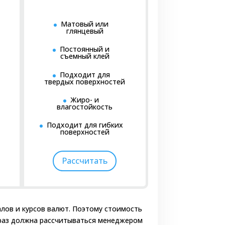
лёнки рекомендуется для водки. Такие
Матовый или
ловии, что сама бутылка, на которой
глянцевый
е и текст будут выглядеть более
и, создаётся эффект увеличения, как
Постоянный и
съемный клей
ебителя к алкогольной продукции.
Подходит для
ать. Размеры контрэтикеток для бутылок
твердых поверхностей
висимости от дизайна, типа продукта и
Жиро- и
ами и формами (круглые, квадратные,
влагостойкость
ечки.
Подходит для гибких
поверхностей
 материалов имеет важное значение.
Рассчитать
к истиранию и повышенной влажности.
алов и курсов валют. Поэтому стоимость
 материал с низкой устойчивостью к
 раз должна рассчитываться менеджером