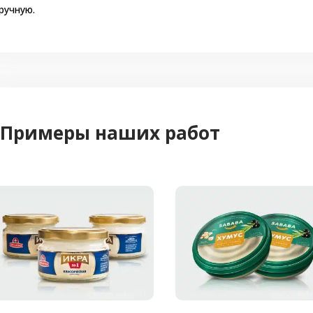
лаге;
ручную.
Металлизированная самоклеящаяся бумага — имеет серебрис
реднюю влагостойкость;
Полипропиленовые и полиэтиленовые контрэтикетки — стойки
елыми, металлизированными, жемчужными, прозрачными, супе
Виды печати
аспечатать текст на задней этикетке можно с использованием 
Примеры наших работ
Цифровая печать. Применяется для контрэтикеток из бумаги 
ли на листах. В ходе печати легко корректировать макет, мож
зделия.
Офсетная печать. Ее выбирают для больших тиражей на листа
Флексографическая печать. Рулонная печать больших тираже
изкой ценой.
онтрэтикетки наклеиваются вручную или автоматическим аппли
ыбирают продукцию на листах или в нарезке, и используют дл
ппликатор может работать только с рулонными этикетками, об