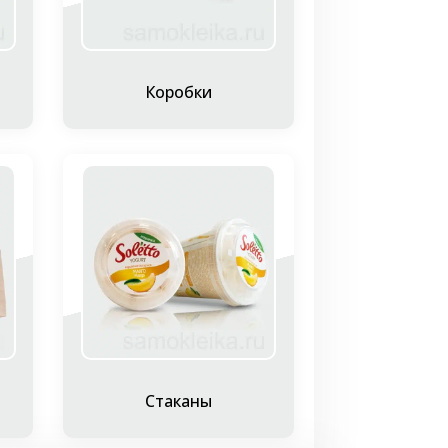
р.
ках медицинских изделий и
Коробки
т:
тикетки
я о напитке, которые не содержит
часто рекомендуют мясо, а к белому —
Стаканы
информации. Рассмотрим требования,