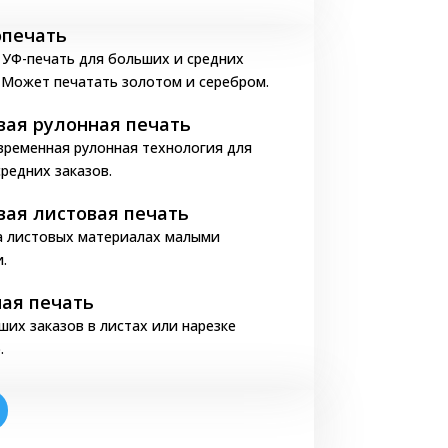
печать
ечати этикетки на
 УФ-печать для больших и средних
 Может печатать золотом и серебром.
ой основе:
ая рулонная печать
временная рулонная технология для
ая, фактурная. Практичный и
средних заказов.
 или прозрачный полипропилен.
ая листовая печать
м, механическим повреждениям.
а листовых материалах малыми
.
топередачей.
бумаги
ая печать
ших заказов в листах или нарезке
я на бумаге с тонким алюминиевым
.
ь внимание потенциальных покупателей к
ценового сегмента. Преимущества