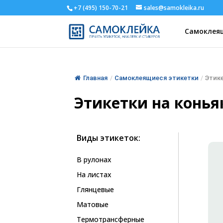
+7 (495) 150-70-21
sales@samokleika.ru
Самоклеящ
Главная
/
Самоклеящиеся этикетки
/
Этике
Этикетки на конья
Виды этикеток:
В рулонах
На листах
Глянцевые
Матовые
Термотрансферные