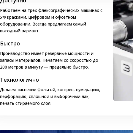
Доступно
объем упаковки;
процентное содержание этилового спирта;
Работаем на трех флексографических машинах с
состав;
УФ красками, цифровом и офсетном
дату изготовления;
оборудовании. Всегда предлагаем самый
выгодный вариант.
ГОСТ, в соответствии с которым изготовлен продукт;
предупреждение о вреде употребления спиртных напитков;
Быстро
штрихкод.
Производство имеет резервные мощности и
ополнительная информация размещается по желанию.
запасы материалов. Печатаем со скоростью до
Особенности коньячных этикето
200 метров в минуту — предельно быстро.
Технологично
аждый напиток индивидуален, имеет особенную рецептуру. По
редпочтение эксклюзивным этикеткам для коньяка.
Делаем тиснение фольгой, конгрев, нумерацию,
перфорацию, сплошной и выборочный лак,
з каких составляющих формируется их эксклюзивность:
печать стираемого слоя.
Название. Массовый потребитель отдает предпочтение конья
неймингом. Текст на элитарных спиртных напитках должен вы
благополучия, достатка.
Технологичность. Качество печати наклеек зависит от типа о