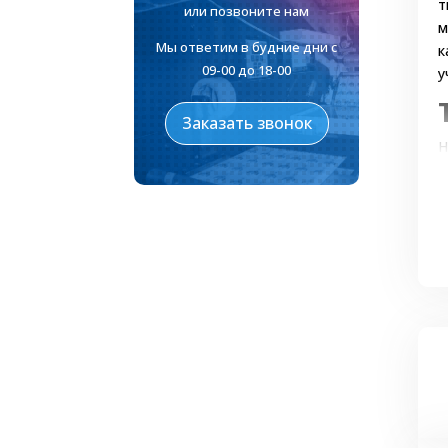
т
или позвоните нам
м
Мы ответим в будние дни с
к
09-00 до 18-00
у
Заказать звонок
Н
О
ц
С
с