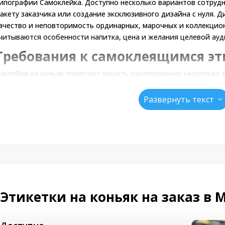
ипографии Самоклейка. Доступно несколько вариантов сотрудни
акету заказчика или создание эксклюзивного дизайна с нуля. 
ачество и неповторимость ординарных, марочных и коллекцио
читываются особенности напитка, цена и желания целевой ауд
Требования к самоклеящимся эт
аклейки на коньяк помогают решить одновременно несколько з
информировать потребителей о характеристиках, наименован
Развернуть текст
3
сформировать узнаваемый имидж бренда;
защитить коньячную продукцию от подделки.
ни должны обладать ярким, стильным дизайном, прочно прикле
елостность в процессе транспортировки и хранения.
огласно действующему в РФ законодательству, самоклеящиеся
ледующие сведения:
Этикетки на коньяк на заказ в 
наименование;
контактные сведения о производителе;