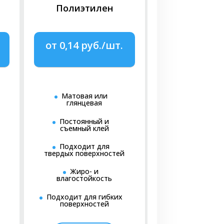
Полиэтилен
ков максимальный размер печатного поля.
, чтобы продукция помещалась на лист.
от 0,14 руб./шт.
 удобна для
 печати — она позволяет выполнить
Матовая или
глянцевая
Постоянный и
съемный клей
эффектные глянцевые или матовые
Подходит для
твердых поверхностей
нтересную блестящую поверхность.
Жиро- и
влагостойкость
оттерную резку. С плоттером возможно
амоклейки с прекрасной детализацией
Подходит для гибких
ыполняется резка наклеек поштучно.
поверхностей
здания дизайн-макета будущих цифровых