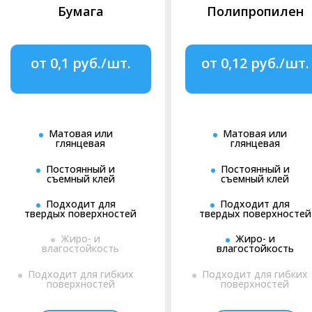
Бумага
Полипропилен
Важно!
Перед заказом в типографии нужно узнать у сотрудни
На офсетном оборудовании оно больше, чем на цифре. Главное
от 0,1 руб./шт.
от 0,12 руб./шт.
Почему листовая цифровая печать
самоклеящихся этикеток
лавная и самая важная для заказчиков особенность цифровой
Матовая или
Матовая или
азные виды послепечатной обработки.
глянцевая
глянцевая
ожно заказать полноцветную печать этикеток:
Постоянный и
Постоянный и
съемный клей
съемный клей
с ламинацией или лакированием — в результате получаются 
Подходит для
Подходит для
этикетки;
твердых поверхностей
твердых поверхностей
с холодным или горячим тиснением фольгой, формирующим и
Жиро- и
Жиро- и
влагостойкость
влагостойкость
ля изделий, напечатанных на пленке из винила, применяют пл
ешево производить чрезвычайно четкие фигурные виниловые с
Подходит для гибких
Подходит для гибких
вырезаются мельчайшие элементы картинок). Также, на заказ в
поверхностей
поверхностей
се варианты постпресса должны учитываться еще на этапе со