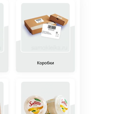
 и скорректировать наносимую
баланс цены и качества;
 и qr-коды;
ектронное печатное оборудование
изации изображений. Возможно
ования
ие двух основных видов печатного
Коробки
нер, а изображение формируется с
товое воздействие выборочно наделяет
происходит формирование невидимого
когда барабан вращается, в заряженных
ится на поверхность бумаги или пленки.