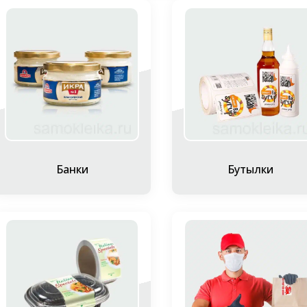
тиража. Ведь с помощью компьютера легко внести изменения
информацию — и тексты, и картинки;
печать на
бумаге
или
пленке
позволяет получить оптимальный 
нанесение на этикетки переменных данных – цифры, штрихкоды
напечатанные наклейки получаются яркими и эффектными. Эл
постоянно совершенствуется в плане цветопередачи и детал
изготовление продукции по самым сложным макетам.
Особенности технологии и оборуд
истовая цифровая печать этикеток предполагает использован
Банки
Бутылки
борудования:
Лазерное оборудование
ухой тонер
 лазерных печатных машинах в основном применяется сухой то
омощью вала, покрытого фотоэлектрическим материалом. Све
атериал положительным зарядом и на поверхности барабана 
зображения. У частиц тонера заряд отрицательный. Поэтому, 
естах он покрывается тонером, который в дальнейшем перенос