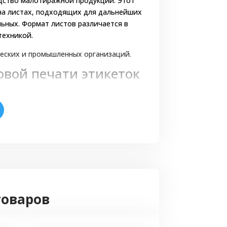
дство малотиражной продукции. Этот
 на листах, подходящих для дальнейших
льных. Формат листов различается в
техникой.
еских и промышленных организаций.
вой печати этикеток
ено технологией. Печатное
тправляются на печать из электронных
я предпечатная подготовка. Для цифры
чика;
средним тиражом. Из-за отсутствия
аждому клиенту, а стоимость одной
кий тираж выгодно напечатать именно
товаров
, прежде чем начнется производство