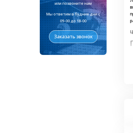
Л
или позвоните нам
в
п
Мы ответим в будние дни с
р
09-00 до 18-00
Ц
Заказать звонок
У