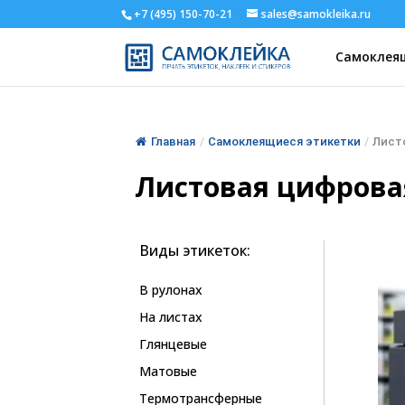
+7 (495) 150-70-21
sales@samokleika.ru
Самоклеящ
Главная
/
Самоклеящиеся этикетки
/
Лист
Листовая цифрова
Виды этикеток:
В рулонах
На листах
Глянцевые
Матовые
Термотрансферные